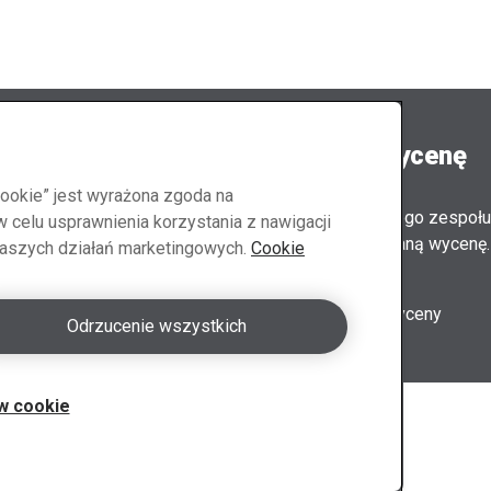
tuj się z nami
Poproś o wycenę
cookie” jest wyrażona zgoda na
Członkowie naszego zespołu
celu usprawnienia korzystania z nawigacji
Ci spersonalizowaną wycenę.
 naszych działań marketingowych.
Cookie
t Polska
Formularz wyceny
Odrzucenie wszystkich
w cookie
Polityka prywatności
-
Warunki użytkowania