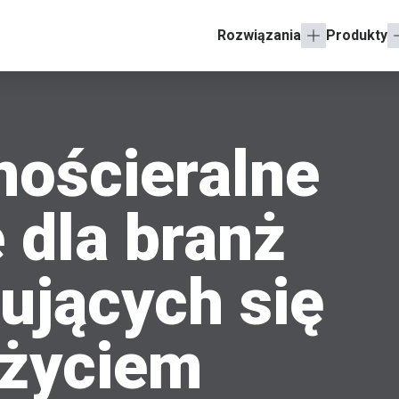
Rozwiązania
Produkty
nościeralne
 dla branż
ujących się
życiem