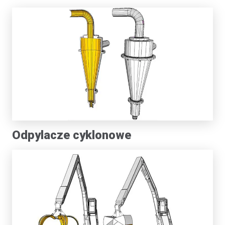
Odpylacze cyklonowe