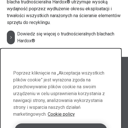
blacha trudnościeralna Hardox® utrzymuje wysoką
wydajność poprzez wydłużenie okresu eksploatacji i
trwałości wszystkich narażonych na ścieranie elementów
sprzętu do recyklingu.
Dowiedz się więcej o trudnościeralnych blachach
Hardox®
Obserwuj Abraservice
Poprzez kliknięcie na „Akceptacja wszystkich
plików cookie” jest wyrażona zgoda na
przechowywanie plików cookie na swoim
urządzeniu w celu usprawnienia korzystania z
Skontaktuj się z nami
nawigacji strony, analizowania wykorzystania
strony i wsparcia naszych działań
marketingowych.
Cookie policy
Kontakt Polska
Poproś o wycenę