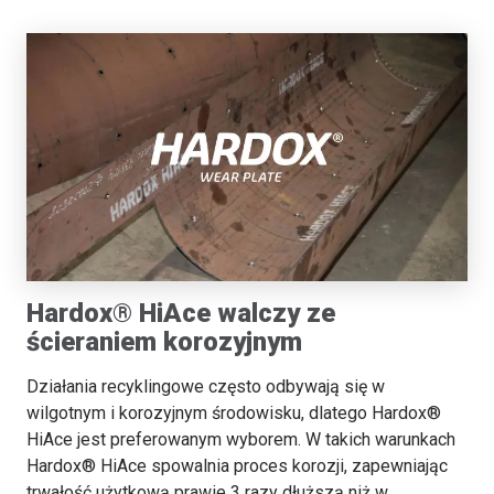
Hardox® HiAce walczy ze
ścieraniem korozyjnym
Działania recyklingowe często odbywają się w
wilgotnym i korozyjnym środowisku, dlatego Hardox®
HiAce jest preferowanym wyborem. W takich warunkach
Hardox® HiAce spowalnia proces korozji, zapewniając
trwałość użytkową prawie 3 razy dłuższą niż w