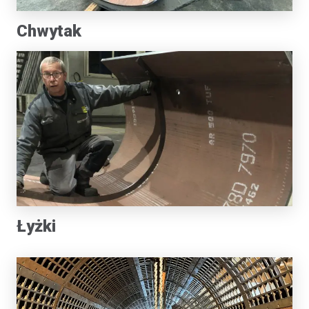
Chwytak
Łyżki