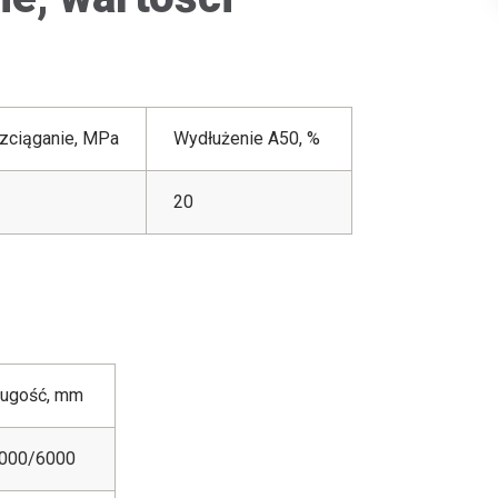
zciąganie, MPa
Wydłużenie A50, %
20
ługość, mm
2000/6000