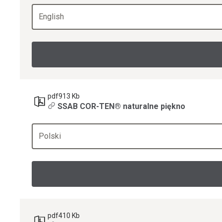
English
pdf
913 Kb
SSAB COR-TEN® naturalne piękno
Polski
pdf
410 Kb