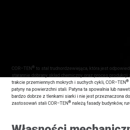
®
COR–TEN
to stal trudnordzewiejąca, która jest odpowie
starannie dobrany skład chemiczny oraz proces produkcji
®
trakcie przemiennych mokrych i suchych cykli, COR–TEN
patyny na powierzchni stali. Patyna ta spowalnia lub nawe
bardzo dobrze z tlenkami siarki i nie jest przeznaczona
®
zastosowań stali COR–TEN
należą fasady budynków, ruro
Własności mechaniczn