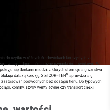
dnia do użytku w różnych środowiskach korozyjnych. Jej
 zapewniają odporność na różne czynniki środowiskowe. W
pokryje się tlenkami miedzi, z których uformuje się warstwa
®
t blokuje dalszą korozję. Stal COR–TEN
sprawdza się
 do zastosowań podwodnych bez dostępu tlenu. Do typowych
ciągi, kominy, szyby wentylacyjne czy transport ciężki.
e, wartości