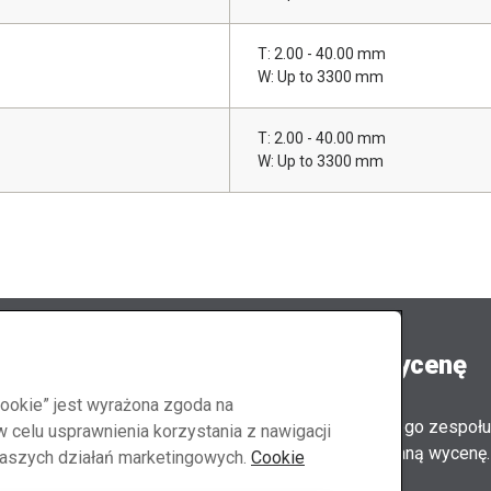
T: 2.00 - 40.00 mm
W: Up to 3300 mm
T: 2.00 - 40.00 mm
W: Up to 3300 mm
tuj się z nami
Poproś o wycenę
cookie” jest wyrażona zgoda na
Członkowie naszego zespołu
celu usprawnienia korzystania z nawigacji
Ci spersonalizowaną wycenę.
 naszych działań marketingowych.
Cookie