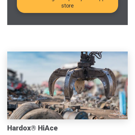
store
Hardox® HiAce