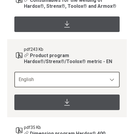
Consumables for the welding of
Hardox®, Strenx®, Toolox® and Armox®
pdf
243 Kb
Product program
Hardox®/Strenx®/Toolox® metric - EN
English
pdf
35 Kb
Dimension program Hardox® 400