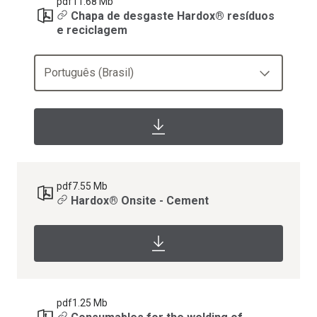
pdf
11.68 Mb
Chapa de desgaste Hardox® resíduos
e reciclagem
Português (Brasil)
pdf
7.55 Mb
Hardox® Onsite - Cement
pdf
1.25 Mb