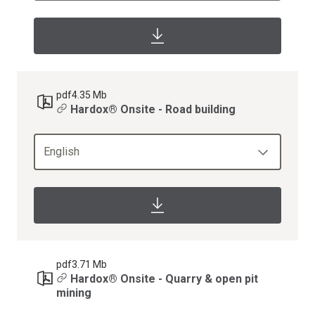
pdf
4.35 Mb
Hardox® Onsite - Road building
English
pdf
3.71 Mb
Hardox® Onsite - Quarry & open pit
mining