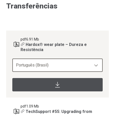
Transferências
pdf
6.91 Mb
Hardox® wear plate – Dureza e
Resistência
Português (Brasil)
pdf
1.09 Mb
TechSupport #55: Upgrading from