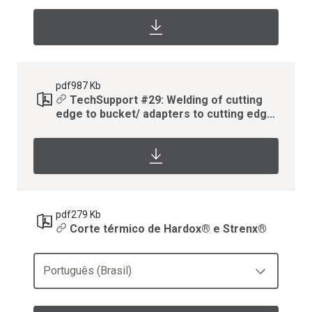
pdf
987 Kb
TechSupport #29: Welding of cutting
edge to bucket/ adapters to cutting edge
- Hardox®
pdf
279 Kb
Corte térmico de Hardox® e Strenx®
Português (Brasil)