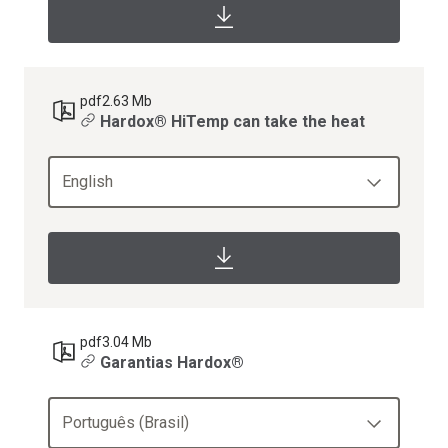
pdf
2.63 Mb
Hardox® HiTemp can take the heat
English
pdf
3.04 Mb
Garantias Hardox®
Português (Brasil)