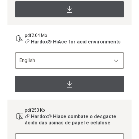
pdf
2.04 Mb
Hardox® HiAce for acid environments
English
pdf
253 Kb
Hardox® Hiace combate o desgaste
ácido das usinas de papel e celulose