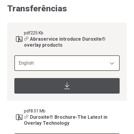
Transferências
pdf
225 Kb
Abraservice introduce Duroxite®
overlay products
English
pdf
8.01 Mb
Duroxite® Brochure-The Latest in
Overlay Technology