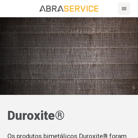
Duroxite®
Os produtos bimetálicos Duroxite® foram