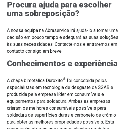
Procura ajuda para escolher
alto-fornos, gargantas e fornos
uma sobreposição?
®
DUROXITE
200 WIRE
Chapas para peneiras, revestimentos para
A nossa equipa na Abraservice irá ajudá-lo a tomar uma
caçambas de pás carregadeiras, sistemas de
decisão em pouco tempo e adequará as suas soluções
alimentação para moinhos de bolas, revestimentos
às suas necessidades. Contacte-nos e entraremos em
para caçambas de pás carregadeiras, invólucros de
contacto consigo em breve.
proteção de bordas de caçambas, invólucros de
Conhecimentos e experiência
proteção de laterais de caçambas, calhas, chapas
de revestimento e revestimentos de caçambas,
componentes de fornos para cimento, peças de
®
A chapa bimetálica Duroxite
foi concebida pelos
plantas de sinterização, pás de ventiladores, pás de
especialistas em tecnologia de desgaste da SSAB e
misturadores, parafusos, mantas giratórias, rolos
produzida pela empresa líder em consumíveis e
pulverizadores de carvão e cimento, componentes
equipamentos para soldadura. Ambas as empresas
para trituração de matérias-primas, painéis de
criaram os melhores consumíveis possíveis para
moldagem, calhas de descarga de carvão
soldadura de superfícies duras e carboneto de crómio
para obter as melhores propriedades possíveis. Esta
cooperação oferece aos nossos clientes produtos