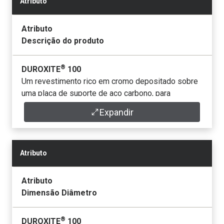
Atributo
Atributo
Descrição do produto
®
DUROXITE
100
Um revestimento rico em cromo depositado sobre
uma placa de suporte de aço carbono, para
combater o desgaste por deslizamento e
Expandir
aplicações de impacto moderado a baixo de até
350 ˚C
Atributo
®
CHAPA DE BASE DUROXITE
101
®
HARDOX
Atributo
Um revestimento rico em cromo depositado sobre
Dimensão Diâmetro
®
a chapa de base Hardox
450.
®
DUROXITE
®
100
DUROXITE
100 WIRE