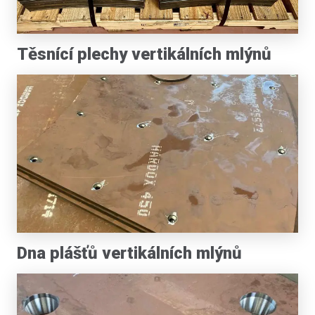
Těsnící plechy vertikálních mlýnů
Dna plášťů vertikálních mlýnů