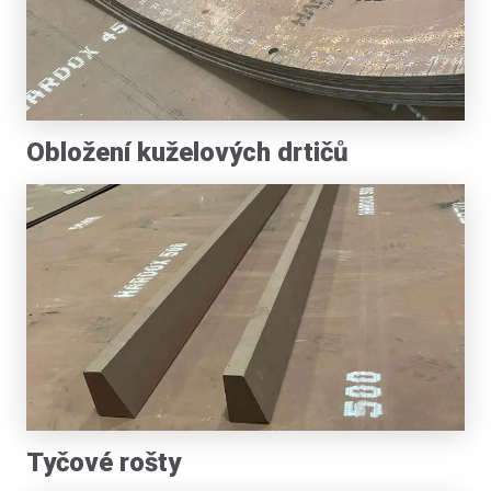
Obložení kuželových drtičů
Tyčové rošty