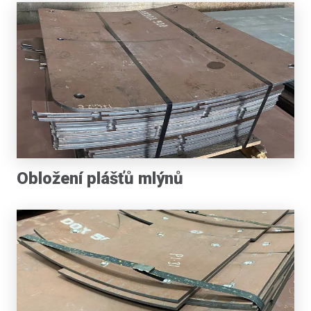
Obložení plášťů mlýnů