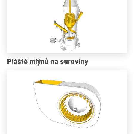
Pláště mlýnů na suroviny