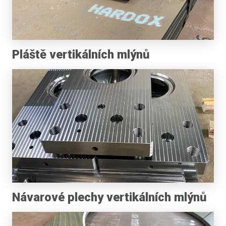
Pláště vertikálních mlýnů
Návarové plechy vertikálních mlýnů