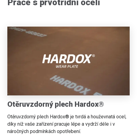
Práce s prvotřídní ocelí
Otěruvzdorný plech Hardox®
Otěruvzdorný plech Hardox® je tvrdá a houževnatá ocel,
díky níž vaše zařízení pracuje lépe a vydrží déle i v
náročných podmínkách opotřebení.