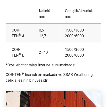
Kalınlık,
Genişlik/Uzunluk,
mm
mm
COR-
0,5–
1500/3000;
®
TEN
A
12,7
2000/6000
COR-
1500/3000;
2–40
®
TEN
B
2000/6000
*Özel ebatlar talep üzerine sunulmaktadır
®
COR-TEN
lisanslı bir markadır ve SSAB Weathering
çelik ailesinin bir üyesidir.