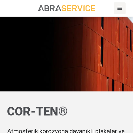
COR-TEN®
Atmosferik korozyona dayanıklı plakalar ve