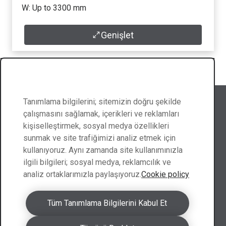
W: Up to 3300 mm
Genişlet
Veri Sayfası
Abraservice'i takip edin
Tanımlama bilgilerini; sitemizin doğru şekilde
çalışmasını sağlamak, içerikleri ve reklamları
kişiselleştirmek, sosyal medya özellikleri
sunmak ve site trafiğimizi analiz etmek için
kullanıyoruz. Aynı zamanda site kullanımınızla
Bize ulaşın
ilgili bilgileri; sosyal medya, reklamcılık ve
analiz ortaklarımızla paylaşıyoruz.
Cookie policy
Türkiye ile iletişim
Tüm Tanımlama Bilgilerini Kabul Et
Teklif isteyin