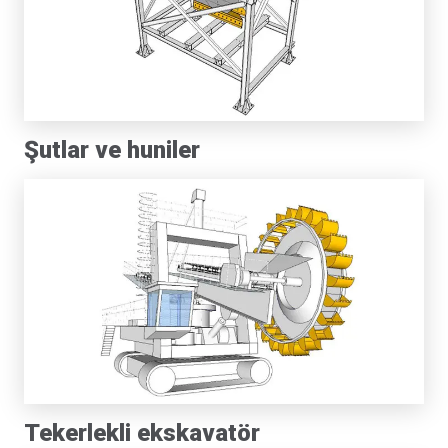
Şutlar ve huniler
Tekerlekli ekskavatör