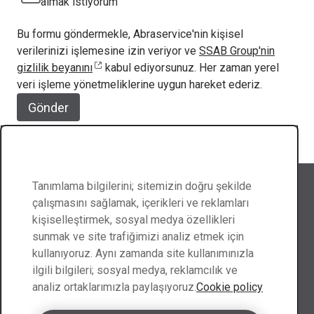
almak istiyorum
Bu formu göndermekle, Abraservice'nin kişisel
verilerinizi işlemesine izin veriyor ve
SSAB Group'nin
gizlilik beyanını
kabul ediyorsunuz. Her zaman yerel
veri işleme yönetmeliklerine uygun hareket ederiz.
Gönder
Abraservice'i takip edin
Tanımlama bilgilerini; sitemizin doğru şekilde
çalışmasını sağlamak, içerikleri ve reklamları
kişiselleştirmek, sosyal medya özellikleri
sunmak ve site trafiğimizi analiz etmek için
kullanıyoruz. Aynı zamanda site kullanımınızla
Bize ulaşın
ilgili bilgileri; sosyal medya, reklamcılık ve
analiz ortaklarımızla paylaşıyoruz.
Cookie policy
Türkiye ile iletişim