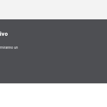
tivo
rniranno un