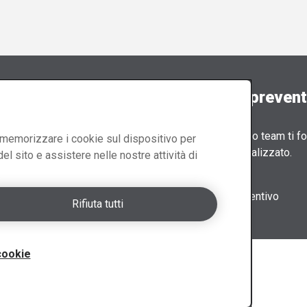
aci
Richiedi un preven
I membri del nostro team ti fo
di memorizzare i cookie sul dispositivo per
preventivo personalizzato.
del sito e assistere nelle nostre attività di
a l'Italia
Modulo preventivo
Rifiuta tutti
cookie
Informativa sulla privacy
-
Termini di utilizzo