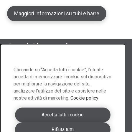
Maggiori informazioni su tubi e barre
Segui Abraservice
Cliccando su “Accetta tutti i cookie”, l'utente
accetta di memorizzare i cookie sul dispositivo
Contattaci
per migliorare la navigazione del sito,
analizzare l'utilizzo del sito e assistere nelle
nostre attività di marketing.
Cookie policy
Contatta l'Italia
Richiedi un preventivo
Accetta tutti i cookie
I membri del nostro team ti forniranno un preventivo
Rifiuta tutti