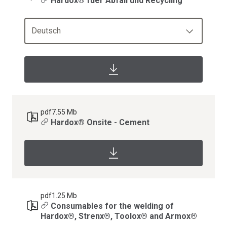
Hardox® fuer Abfall und Recycling
Deutsch
pdf
7.55 Mb
Hardox® Onsite - Cement
pdf
1.25 Mb
Consumables for the welding of
Hardox®, Strenx®, Toolox® and Armox®