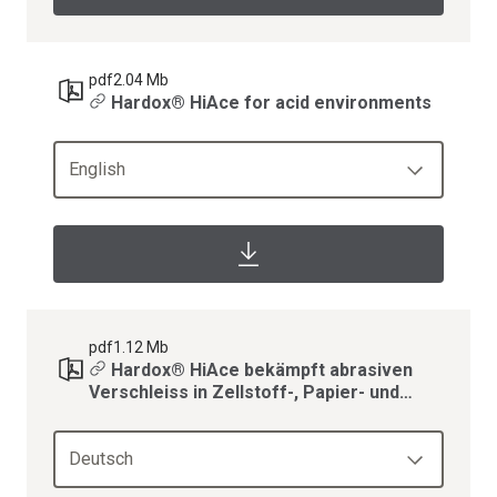
pdf
2.04 Mb
Hardox® HiAce for acid environments
English
pdf
1.12 Mb
Hardox® HiAce bekämpft abrasiven
Verschleiss in Zellstoff-, Papier- und
Sägewerken
Deutsch