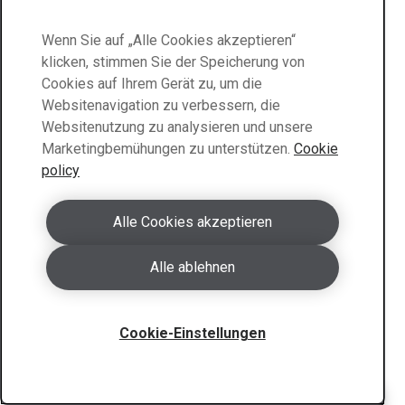
Wenn Sie auf „Alle Cookies akzeptieren“
pdf
31 Kb
klicken, stimmen Sie der Speicherung von
Dimension program Hardox® HiTemp
Cookies auf Ihrem Gerät zu, um die
Websitenavigation zu verbessern, die
Websitenutzung zu analysieren und unsere
Marketingbemühungen zu unterstützen.
Cookie
policy
pdf
30 Kb
Alle Cookies akzeptieren
Dimension program Hardox® HiTuf
Alle ablehnen
Cookie-Einstellungen
Bearbeiten
Bestimmte Spalten ein-/ausblenden