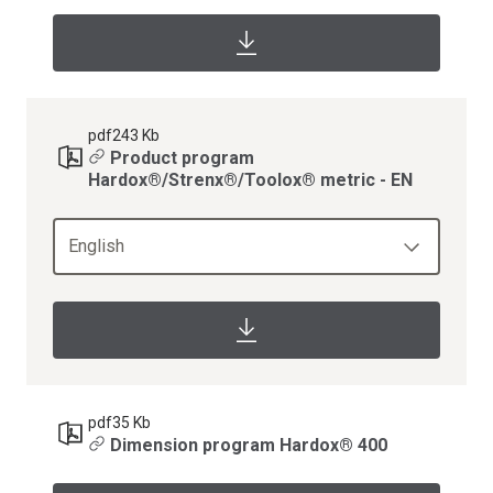
pdf
243 Kb
Product program
Hardox®/Strenx®/Toolox® metric - EN
English
pdf
35 Kb
Dimension program Hardox® 400