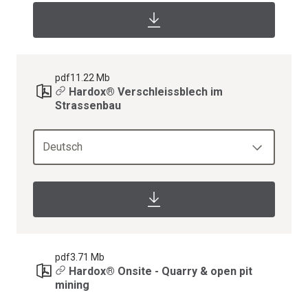
pdf
11.22 Mb
Hardox® Verschleissblech im
Strassenbau
Deutsch
pdf
3.71 Mb
Hardox® Onsite - Quarry & open pit
mining