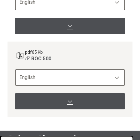
English
pdf
65 Kb
ROC 500
English
Suivez Abraservice