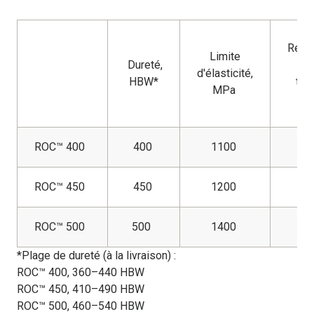
Rési
Limite
Dureté,
à
d'élasticité,
HBW*
trac
MPa
M
ROC™ 400
400
1100
1
ROC™ 450
450
1200
1
ROC™ 500
500
1400
1
*Plage de dureté (à la livraison) :
ROC™ 400, 360–440 HBW
ROC™ 450, 410–490 HBW
ROC™ 500, 460–540 HBW