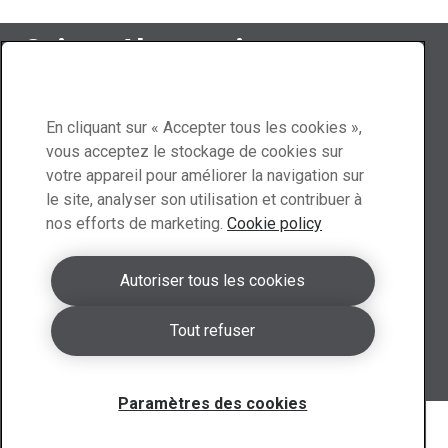
Suivez Abraservice
En cliquant sur « Accepter tous les cookies »,
vous acceptez le stockage de cookies sur
Contactez-nous
votre appareil pour améliorer la navigation sur
le site, analyser son utilisation et contribuer à
nos efforts de marketing.
Cookie policy
Nous trouver
Demander un devis
Autoriser tous les cookies
Les membres de notre équipe vous fourniront un devis
Tout refuser
personnalisé.
Formulaire de devis
Paramètres des cookies
Copyright 2026