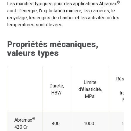
®
Les marchés typiques pour des applications Abramax
sont : l'énergie, l'exploitation minière, les carrières, le
recyclage, les engins de chantier et les activités où les
températures sont élevées.
Propriétés mécaniques,
valeurs types
Résist
Limite
Dureté,
à l
d'élasticité,
HBW
tracti
MPa
MP
®
Abramax
400
1000
125
420 Cr