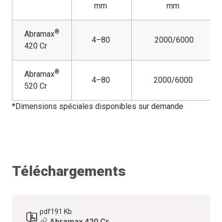
mm
mm
®
Abramax
4–80
2000/6000
420 Cr
®
Abramax
4–80
2000/6000
520 Cr
*Dimensions spéciales disponibles sur demande
Téléchargements
pdf
191 Kb
Abramax 420 Cr